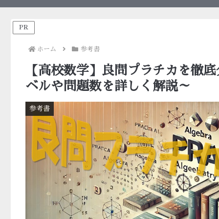
PR
ホーム
参考書
【高校数学】良問プラチカを徹底
ベルや問題数を詳しく解説～
参考書