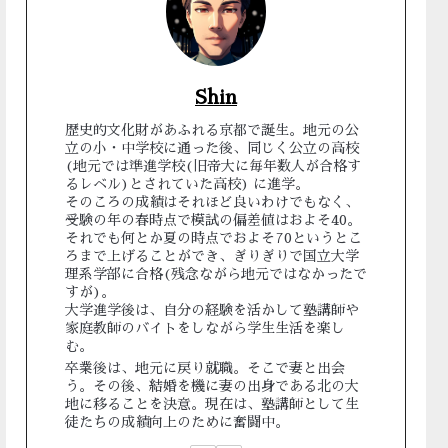
Shin
歴史的文化財があふれる京都で誕生。地元の公
立の小・中学校に通った後、同じく公立の高校
(地元では準進学校(旧帝大に毎年数人が合格す
るレベル)とされていた高校) に進学。
そのころの成績はそれほど良いわけでもなく、
受験の年の春時点で模試の偏差値はおよそ40。
それでも何とか夏の時点でおよそ70というとこ
ろまで上げることができ、ぎりぎりで国立大学
理系学部に合格(残念ながら地元ではなかったで
すが)。
大学進学後は、自分の経験を活かして塾講師や
家庭教師のバイトをしながら学生生活を楽し
む。
卒業後は、地元に戻り就職。そこで妻と出会
う。その後、結婚を機に妻の出身である北の大
地に移ることを決意。現在は、塾講師として生
徒たちの成績向上のために奮闘中。