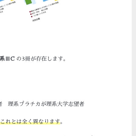
系ⅢC
の3冊が存在します。
者 理系プラチカが理系大学志望者
これとは全く異なります
。