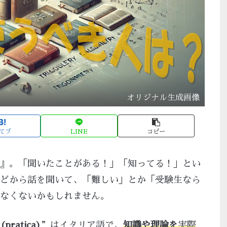
オリジナル生成画像
てブ
LINE
コピー
』。「聞いたことがある！」「知ってる！」とい
どから話を聞いて、「難しい」とか「受験生なら
なくないかもしれません。
ratica)
”はイタリア語で、
知識や理論を
実際